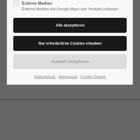
Externe Medien
Externe Medien wie Google Maps und Youtube zulassen
24h
/ 365days
We offer support for our customers
Mon - Fri 8:00am - 5:00pm
(GMT +1)
Get in touch
Datenschutz
Impressum
Cookie-Details
Cybersteel Inc.
376-293 City Road, Suite 600
San Francisco, CA 94102
Have any questions?
+44 1234 567 890
Drop us a line