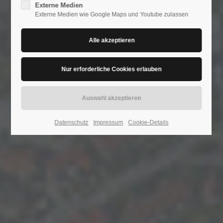
Externe Medien
Externe Medien wie Google Maps und Youtube zulassen
24h
/ 365days
We offer support for our customers
Mon - Fri 8:00am - 5:00pm
(GMT +1)
Get in touch
Datenschutz
Impressum
Cookie-Details
Cybersteel Inc.
376-293 City Road, Suite 600
San Francisco, CA 94102
Have any questions?
+44 1234 567 890
Drop us a line