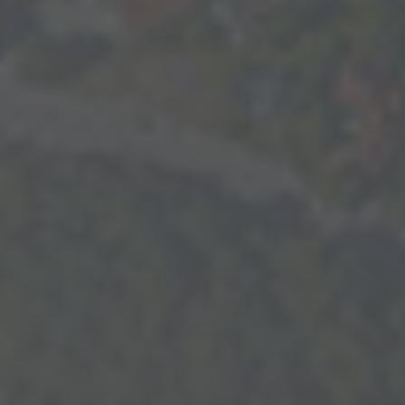
info@yourdomain.com
About us
Lorem ipsum dolor sit amet, consectetuer adipiscing elit.
Aenean commodo ligula eget dolor. Aenean massa. Cum
sociis natoque penatibus et magnis dis parturient montes,
nascetur ridiculus mus. Donec quam felis, ultricies nec.