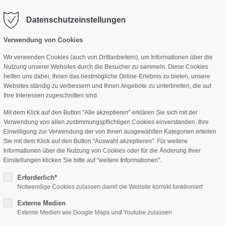
Datenschutzeinstellungen
ort
Get in touch
Verwendung von Cookies
m
sum dolor sit amet:
Cybersteel Inc.
Wir verwenden Cookies (auch von Drittanbietern), um Informationen über die
376-293 City Road, Suite 600
Nutzung unserer Websites durch die Besucher zu sammeln. Diese Cookies
San Francisco, CA 94102
helfen uns dabei, Ihnen das bestmögliche Online-Erlebnis zu bieten, unsere
Websites ständig zu verbessern und Ihnen Angebote zu unterbreiten, die auf
4h
Ihre Interessen zugeschnitten sind.
/ 365days
Have any questions?
Mit dem Klick auf den Button "Alle akzeptieren" erklären Sie sich mit der
+44 1234 567 890
Verwendung von allen zustimmungspflichtigen Cookies einverstanden. Ihre
Einwilligung zur Verwendung der von Ihnen ausgewählten Kategorien erteilen
Drop us a line
Sie mit dem Klick auf den Button "Auswahl akzeptieren". Für weitere
info@yourdomain.com
support for our customers
Informationen über die Nutzung von Cookies oder für die Änderung Ihrer
Einstellungen klicken Sie bitte auf "weitere Informationen".
ri 8:00am - 5:00pm
(GMT +1)
Erforderlich*
Notwendige Cookies zulassen damit die Website korrekt funktioniert
Externe Medien
Externe Medien wie Google Maps und Youtube zulassen